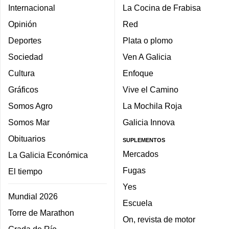
Internacional
La Cocina de Frabisa
Opinión
Red
Deportes
Plata o plomo
Sociedad
Ven A Galicia
Cultura
Enfoque
Gráficos
Vive el Camino
Somos Agro
La Mochila Roja
Somos Mar
Galicia Innova
Obituarios
SUPLEMENTOS
Mercados
La Galicia Económica
Fugas
El tiempo
Yes
Mundial 2026
Escuela
Torre de Marathon
On, revista de motor