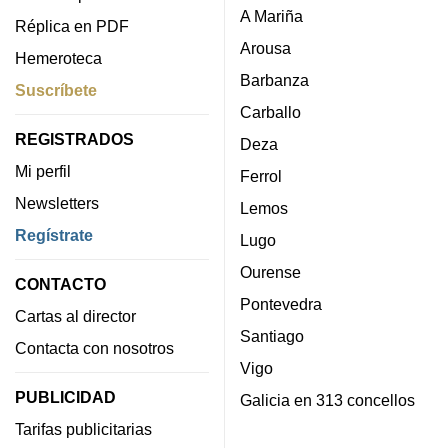
A Mariña
Réplica en PDF
Arousa
Hemeroteca
Barbanza
Suscríbete
Carballo
REGISTRADOS
Deza
Mi perfil
Ferrol
Newsletters
Lemos
Regístrate
Lugo
Ourense
CONTACTO
Pontevedra
Cartas al director
Santiago
Contacta con nosotros
Vigo
PUBLICIDAD
Galicia en 313 concellos
Tarifas publicitarias