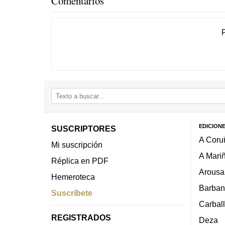
Comentarios
EDICION
SUSCRIPTORES
A Coru
Mi suscripción
A Mari
Réplica en PDF
Arousa
Hemeroteca
Barban
Suscríbete
Carbal
REGISTRADOS
Deza