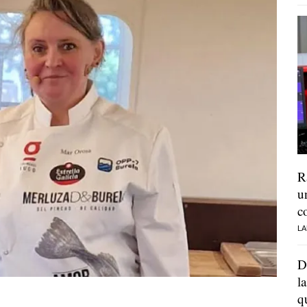
R
u
c
LA
D
l
q