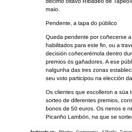
décimo oitavo Ribadeo de Tapeo»,
maio.
Pendente, a tapa do público
Queda pendente por coñecerse a d
habilitados para este fin, ou a tr
decisión coñecerémola dentro dun
premios ós gañadores. A ese públ
nalgunha das tres zonas establec
seu voto participou na elección da
Os clientes que escolleron a súa 
sorteo de diferentes premios, con
bonos de 50 euros. Os nenos e ne
Picariño Lambón, na que se sortear
Archivado en:
Ribadeo
Gastronomía
A Mariña
Turism