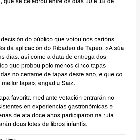
 que se celebrou entre os días 10 e 18 de
ecisión do público que votou nos cartóns
avés da aplicación do Ribadeo de Tapeo. «A súa
s días, así como a data de entrega dos
ico que probou polo menos cinco tapas
idas no certame de tapas deste ano, e que co
 mellor tapa», engadiu Saiz.
tapa favorita mediante votación entrarán no
sistentes en experiencias gastronómicas e
nas de ata doce anos participaron na ruta
án dous lotes de libros infantís.
o
Libros