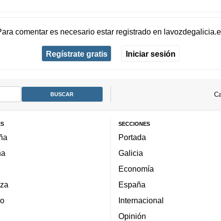
Para comentar es necesario
estar registrado
en
lavozdegalicia.
Regístrate gratis
Iniciar sesión
Ca
ES
SECCIONES
ña
Portada
ña
Galicia
Economía
za
España
lo
Internacional
Opinión