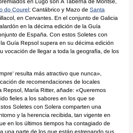
premiados en Lugo son A Taberna de Montse,
o do Courel
; Cantábrico y Mazo de
Santa
illacol, en Cervantes. En el conjunto de Galicia
galardón en la décima edición de la Guía
onjunto de España. Con estos Soletes con
s, la Guía Repsol supera en su décima edición
su vocación de llegar a toda la geografía, de los
mpre' resulta más atractivo que nunca»,
licación de recomendaciones de locales
uía Repsol, María Ritter, añade: «Queremos
do fieles a los sabores en los que se
Estos Soletes con Solera comparten una
ntorno y la herencia recibida, tan vigente en
e en los últimos tiempos ha contagiado de
 a una parte de los que están estrenando sus