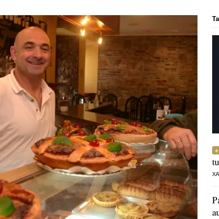
Ta
t
XA
P
a