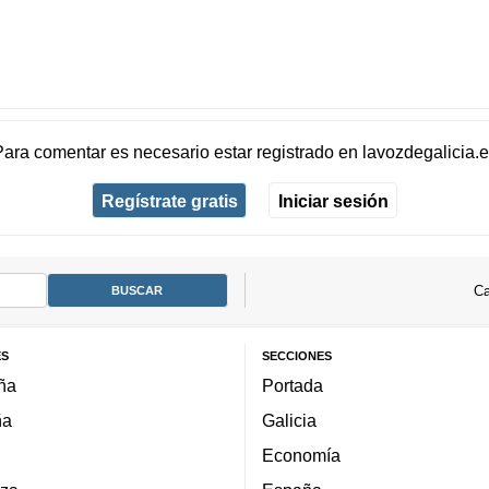
Para comentar es necesario
estar registrado
en
lavozdegalicia.
Regístrate gratis
Iniciar sesión
Ca
ES
SECCIONES
ña
Portada
ña
Galicia
Economía