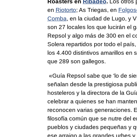
Roasters en
Ribadeo
.
Los otros 
en
Riotorto
; As Triegas, en
Folgos
Comba
, en la ciudad de Lugo, y V
son 27 locales los que lucirán el 
Repsol y algo más de 300 en el c
Solera repartidos por todo el paí
los 4.400 distintivos amarillos en 
que 289 son gallegos.
«Guía Repsol sabe que ‘lo de sie
señalan desde la prestigiosa pub
hosteleros y la directora de la G
celebrar a quienes se han manteni
reconocen varias generaciones. 
filosofía común que se nutre del e
pueblos y ciudades pequeñas y qu
ese arraigo a las grandes urbes y