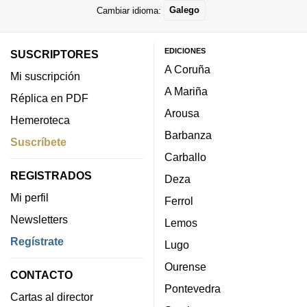
Cambiar idioma:
Galego
EDICIONES
SUSCRIPTORES
A Coruña
Mi suscripción
A Mariña
Réplica en PDF
Arousa
Hemeroteca
Barbanza
Suscríbete
Carballo
REGISTRADOS
Deza
Mi perfil
Ferrol
Newsletters
Lemos
Regístrate
Lugo
Ourense
CONTACTO
Pontevedra
Cartas al director