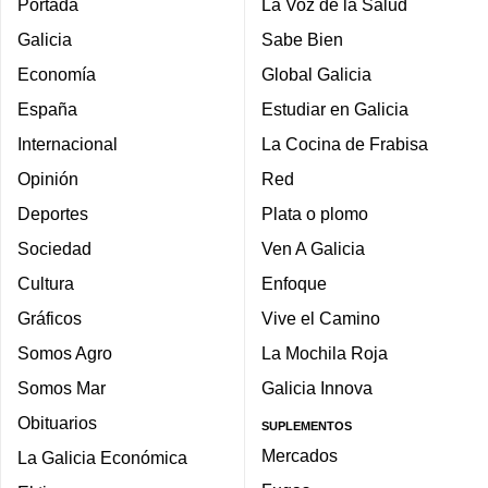
Portada
La Voz de la Salud
Galicia
Sabe Bien
Economía
Global Galicia
España
Estudiar en Galicia
Internacional
La Cocina de Frabisa
Opinión
Red
Deportes
Plata o plomo
Sociedad
Ven A Galicia
Cultura
Enfoque
Gráficos
Vive el Camino
Somos Agro
La Mochila Roja
Somos Mar
Galicia Innova
Obituarios
SUPLEMENTOS
Mercados
La Galicia Económica