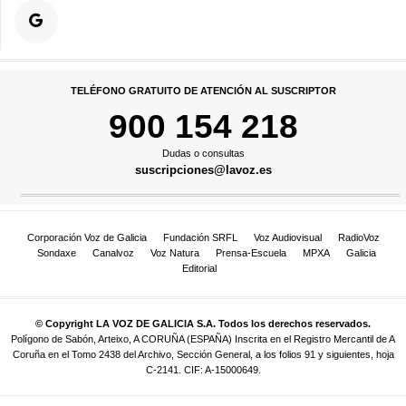
TELÉFONO GRATUITO DE ATENCIÓN AL SUSCRIPTOR
900 154 218
Dudas o consultas
suscripciones@lavoz.es
Corporación Voz de Galicia
Fundación SRFL
Voz Audiovisual
RadioVoz
Sondaxe
Canalvoz
Voz Natura
Prensa-Escuela
MPXA
Galicia
Editorial
© Copyright LA VOZ DE GALICIA S.A. Todos los derechos reservados.
Polígono de Sabón, Arteixo, A CORUÑA (ESPAÑA) Inscrita en el Registro Mercantil de A
Coruña en el Tomo 2438 del Archivo, Sección General, a los folios 91 y siguientes, hoja
C-2141. CIF: A-15000649.