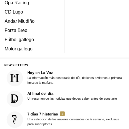
Opa Racing
CD Lugo
Andar Miudiño
Forza Breo
Fútbol gallego
Motor gallego
NEWSLETTERS
Hoy en La Voz
La información más destacada del día, de lunes a viernes a primera
hora de la mañana
Al final del día
Un resumen de las noticias que debes saber antes de acostarte
7 días 7 historias
Una selección de los mejores contenidos de la semana, exclusiva
para suscriptores