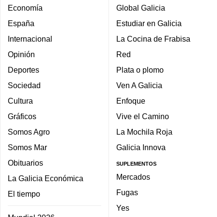
Economía
Global Galicia
España
Estudiar en Galicia
Internacional
La Cocina de Frabisa
Opinión
Red
Deportes
Plata o plomo
Sociedad
Ven A Galicia
Cultura
Enfoque
Gráficos
Vive el Camino
Somos Agro
La Mochila Roja
Somos Mar
Galicia Innova
Obituarios
SUPLEMENTOS
Mercados
La Galicia Económica
Fugas
El tiempo
Yes