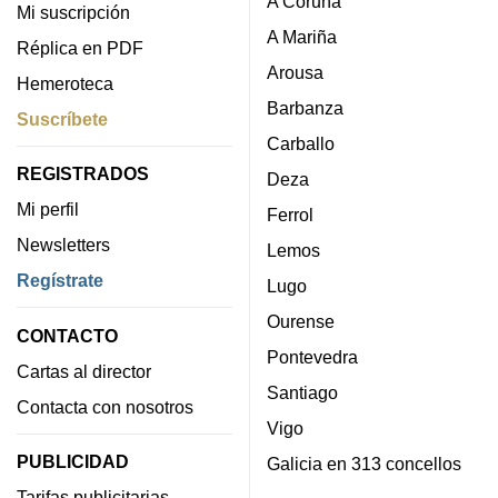
A Coruña
Mi suscripción
A Mariña
Réplica en PDF
Arousa
Hemeroteca
Barbanza
Suscríbete
Carballo
REGISTRADOS
Deza
Mi perfil
Ferrol
Newsletters
Lemos
Regístrate
Lugo
Ourense
CONTACTO
Pontevedra
Cartas al director
Santiago
Contacta con nosotros
Vigo
PUBLICIDAD
Galicia en 313 concellos
Tarifas publicitarias