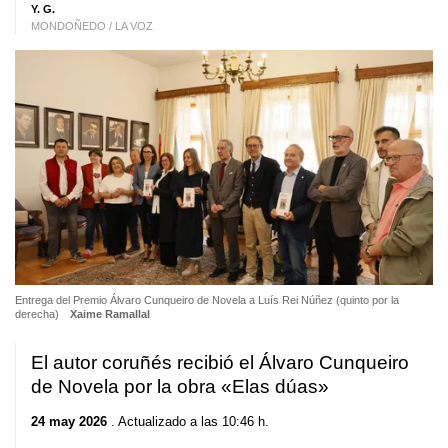
Y. G.
MONDOÑEDO / LA VOZ
Entrega del Premio Álvaro Cunqueiro de Novela a Luís Rei Núñez (quinto por la
derecha)
Xaime Ramallal
El autor coruñés recibió el Álvaro Cunqueiro
de Novela por la obra «Elas dúas»
24 may 2026
. Actualizado a las 10:46 h.