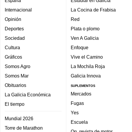
España
Estudiar en Galicia
Internacional
La Cocina de Frabisa
Opinión
Red
Deportes
Plata o plomo
Sociedad
Ven A Galicia
Cultura
Enfoque
Gráficos
Vive el Camino
Somos Agro
La Mochila Roja
Somos Mar
Galicia Innova
Obituarios
SUPLEMENTOS
Mercados
La Galicia Económica
Fugas
El tiempo
Yes
Mundial 2026
Escuela
Torre de Marathon
On, revista de motor