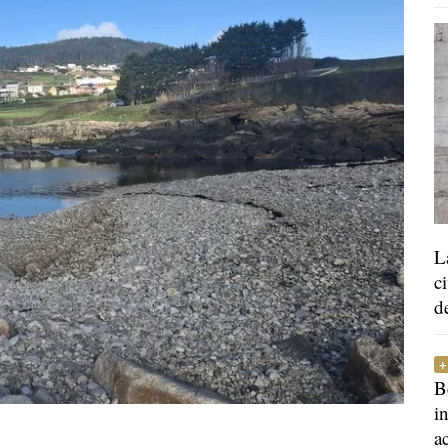
L
c
d
B
i
a