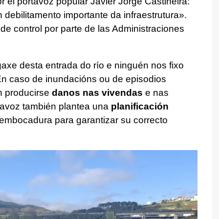
r el portavoz popular Javier Jorge Castiñeira
:
 debilitamento importante da infraestrutura».
 de control por parte de las Administraciones
axe desta entrada do río e ninguén nos fixo
n caso de inundacións ou de episodios
n producirse
danos nas vivendas
e nas
tavoz también plantea una
planificación
embocadura para garantizar su correcto