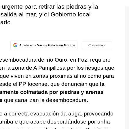
rgente para retirar las piedras y la
salida al mar, y el Gobierno local
tado
Añade a La Voz de Galicia en Google
Comentar ·
 desembocadura del río
Ouro
, en Foz, requiere
en la zona de A Pampillosa por los riesgos que
 que viven en zonas próximas al río como para
n desde el PP focense, que denuncian que
la
ticamente colmatada por piedras y arenas
s
que canalizan la desembocadura.
o a correcta evacuación da auga, provocando
arriba e que acabe desbordándose por unha