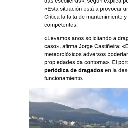
das escolleiras»,
según explica po
«Esta situación está a provocar un
Critica la falta de mantenimiento y
competentes.
«
Levamos anos solicitando a drag
caso»,
afirma Jorge Castiñeira: «
E
meteorolóxicos adversos podería
propiedades da contorna».
El por
periódica de dragados
en la des
funcionamiento.