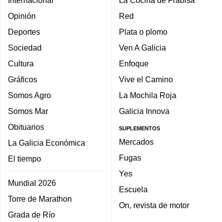
Internacional
La Cocina de Frabisa
Opinión
Red
Deportes
Plata o plomo
Sociedad
Ven A Galicia
Cultura
Enfoque
Gráficos
Vive el Camino
Somos Agro
La Mochila Roja
Somos Mar
Galicia Innova
Obituarios
SUPLEMENTOS
Mercados
La Galicia Económica
Fugas
El tiempo
Yes
Mundial 2026
Escuela
Torre de Marathon
On, revista de motor
Grada de Río