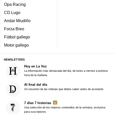
Opa Racing
CD Lugo
Andar Miudiño
Forza Breo
Fútbol gallego
Motor gallego
NEWSLETTERS
Hoy en La Voz
La información más destacada del día, de lunes a viernes a primera
hora de la mañana
Al final del día
Un resumen de las noticias que debes saber antes de acostarte
7 días 7 historias
Una selección de los mejores contenidos de la semana, exclusiva
para suscriptores