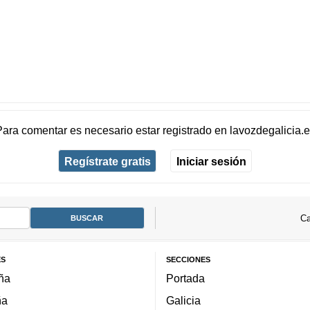
Para comentar es necesario
estar registrado
en
lavozdegalicia.
Regístrate gratis
Iniciar sesión
Ca
ES
SECCIONES
ña
Portada
ña
Galicia