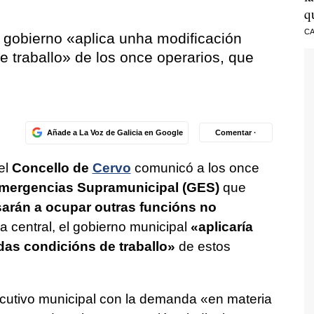
q
CA
l gobierno
«aplica unha modificación
e traballo»
de los once operarios, que
Añade a La Voz de Galicia en Google
Comentar ·
el
Concello de
Cervo
comunicó a los once
mergencias Supramunicipal (GES)
que
arán a ocupar outras funcións no
la central, el gobierno municipal
«aplicaría
das condicións de traballo»
de estos
ecutivo municipal con la demanda
«en materia