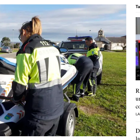
Ta
R
u
c
LA
D
l