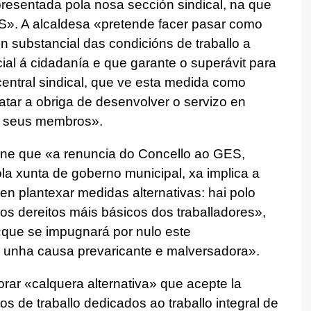
presentada pola nosa sección sindical, na que
ES»
. A alcaldesa
«pretende facer pasar como
ón substancial das condicións de traballo a
ial á cidadanía e que garante o superávit para
 central sindical, que ve esta medida como
atar a obriga de desenvolver o servizo en
os seus membros»
.
pone que
«a renuncia do Concello ao GES,
la xunta de goberno municipal, xa implica a
en plantexar medidas alternativas: hai polo
dos dereitos máis básicos dos traballadores»
,
que se impugnará por nulo este
unha causa prevaricante e malversadora»
.
orar
«calquera alternativa»
que acepte la
s de traballo dedicados ao traballo integral de