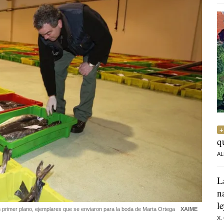
q
AL
L
n
l
n primer plano, ejemplares que se enviaron para la boda de Marta Ortega
XAIME
X.