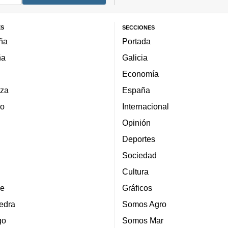
ES
SECCIONES
ña
Portada
ña
Galicia
Economía
za
España
lo
Internacional
Opinión
Deportes
Sociedad
Cultura
e
Gráficos
edra
Somos Agro
go
Somos Mar