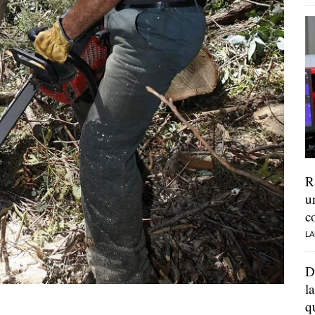
R
u
c
LA
D
l
q