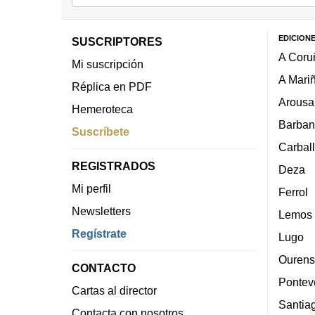
EDICION
SUSCRIPTORES
A Coru
Mi suscripción
A Mari
Réplica en PDF
Arousa
Hemeroteca
Barban
Suscríbete
Carbal
REGISTRADOS
Deza
Mi perfil
Ferrol
Newsletters
Lemos
Regístrate
Lugo
Ourens
CONTACTO
Pontev
Cartas al director
Santia
Contacta con nosotros