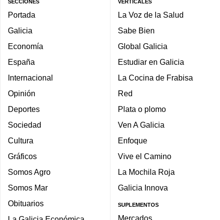
SECCIONES
VERTICALES
Portada
La Voz de la Salud
Galicia
Sabe Bien
Economía
Global Galicia
España
Estudiar en Galicia
Internacional
La Cocina de Frabisa
Opinión
Red
Deportes
Plata o plomo
Sociedad
Ven A Galicia
Cultura
Enfoque
Gráficos
Vive el Camino
Somos Agro
La Mochila Roja
Somos Mar
Galicia Innova
Obituarios
SUPLEMENTOS
Mercados
La Galicia Económica