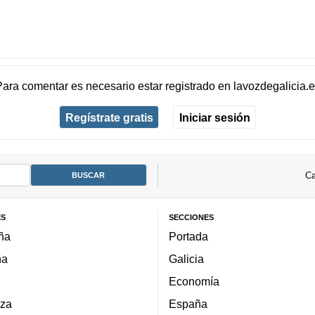
Para comentar es necesario
estar registrado
en
lavozdegalicia.
Regístrate gratis
Iniciar sesión
Ca
ES
SECCIONES
ña
Portada
ña
Galicia
Economía
za
España