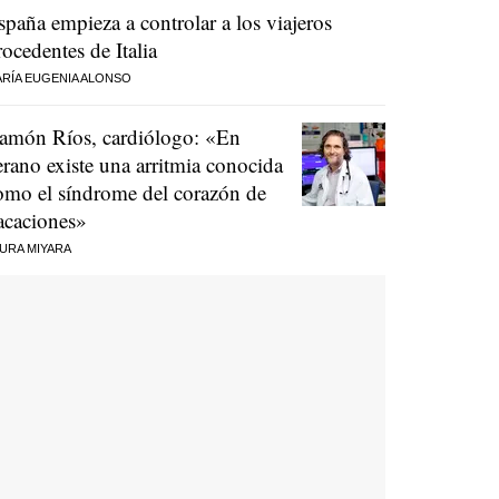
spaña empieza a controlar a los viajeros
rocedentes de Italia
RÍA EUGENIA ALONSO
amón Ríos, cardiólogo: «En
erano existe una arritmia conocida
omo el síndrome del corazón de
acaciones»
URA MIYARA