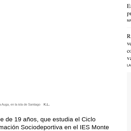
E
p
MA
R
v
c
v
LA
 Auga, en la isla de Santiago
K.L.
 de 19 años, que estudia el Ciclo
mación Sociodeportiva en el IES Monte