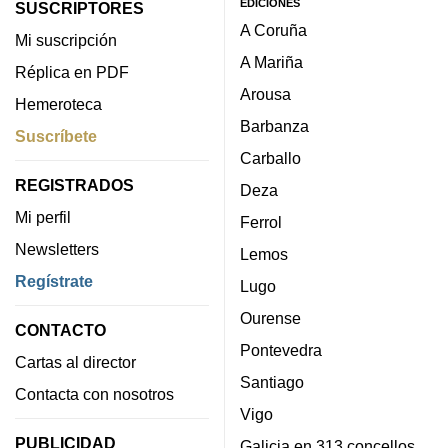
EDICIONES
SUSCRIPTORES
A Coruña
Mi suscripción
A Mariña
Réplica en PDF
Arousa
Hemeroteca
Barbanza
Suscríbete
Carballo
REGISTRADOS
Deza
Mi perfil
Ferrol
Newsletters
Lemos
Regístrate
Lugo
Ourense
CONTACTO
Pontevedra
Cartas al director
Santiago
Contacta con nosotros
Vigo
PUBLICIDAD
Galicia en 313 concellos