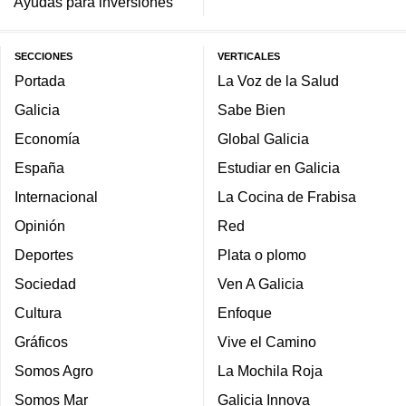
Ayudas para inversiones
SECCIONES
VERTICALES
Portada
La Voz de la Salud
Galicia
Sabe Bien
Economía
Global Galicia
España
Estudiar en Galicia
Internacional
La Cocina de Frabisa
Opinión
Red
Deportes
Plata o plomo
Sociedad
Ven A Galicia
Cultura
Enfoque
Gráficos
Vive el Camino
Somos Agro
La Mochila Roja
Somos Mar
Galicia Innova