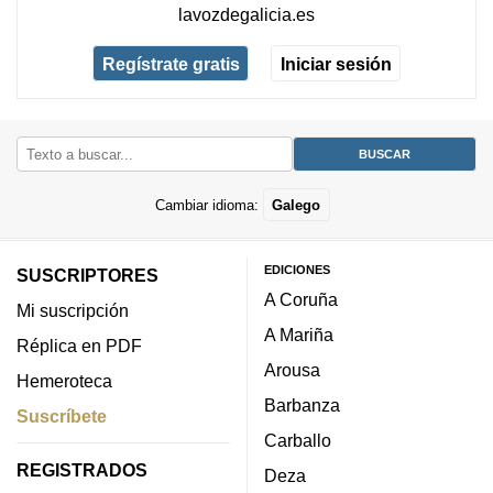
lavozdegalicia.es
Regístrate gratis
Iniciar sesión
Cambiar idioma:
Galego
EDICIONES
SUSCRIPTORES
A Coruña
Mi suscripción
A Mariña
Réplica en PDF
Arousa
Hemeroteca
Barbanza
Suscríbete
Carballo
REGISTRADOS
Deza