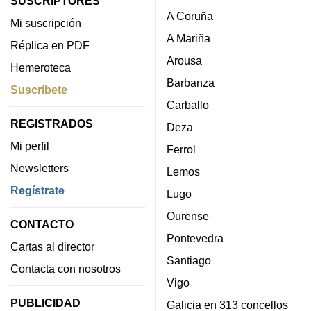
SUSCRIPTORES
A Coruña
Mi suscripción
A Mariña
Réplica en PDF
Arousa
Hemeroteca
Barbanza
Suscríbete
Carballo
REGISTRADOS
Deza
Mi perfil
Ferrol
Newsletters
Lemos
Regístrate
Lugo
Ourense
CONTACTO
Pontevedra
Cartas al director
Santiago
Contacta con nosotros
Vigo
PUBLICIDAD
Galicia en 313 concellos