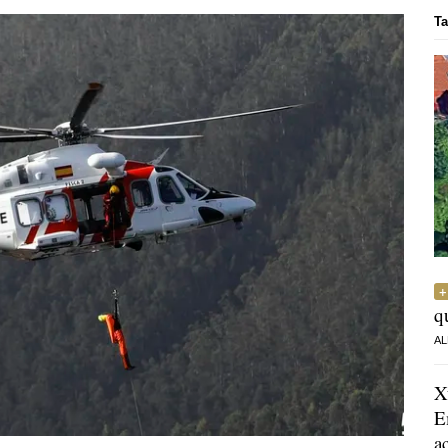
Ta
q
AL
X
E
a