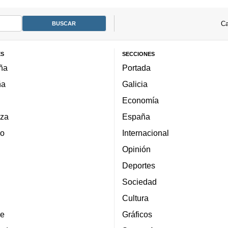
Ca
ES
SECCIONES
ña
Portada
ña
Galicia
Economía
za
España
lo
Internacional
Opinión
Deportes
Sociedad
Cultura
e
Gráficos