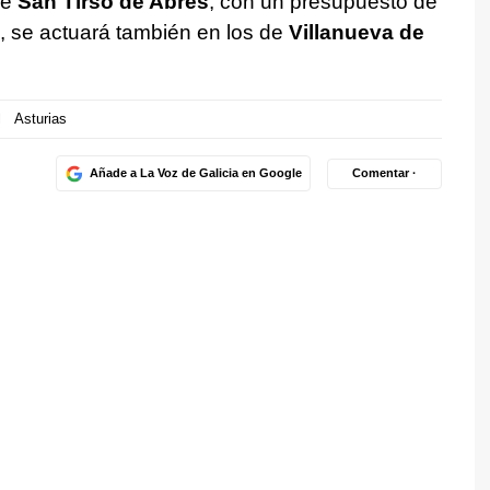
de
San Tirso de Abres
, con un presupuesto de
n, se actuará también en los de
Villanueva de
l
Asturias
Añade a La Voz de Galicia en Google
Comentar ·