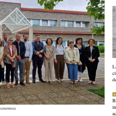
L
c
d
B
i
UROPAPRESS
a