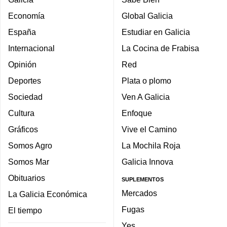
Economía
Global Galicia
España
Estudiar en Galicia
Internacional
La Cocina de Frabisa
Opinión
Red
Deportes
Plata o plomo
Sociedad
Ven A Galicia
Cultura
Enfoque
Gráficos
Vive el Camino
Somos Agro
La Mochila Roja
Somos Mar
Galicia Innova
Obituarios
SUPLEMENTOS
Mercados
La Galicia Económica
Fugas
El tiempo
Yes