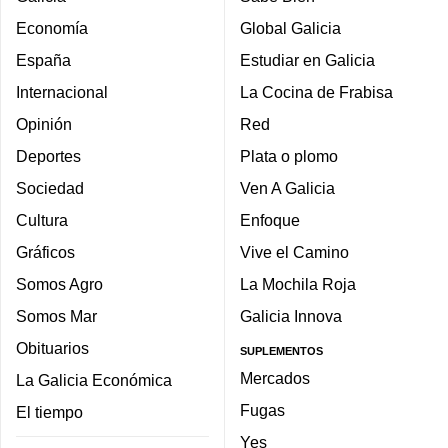
Economía
Global Galicia
España
Estudiar en Galicia
Internacional
La Cocina de Frabisa
Opinión
Red
Deportes
Plata o plomo
Sociedad
Ven A Galicia
Cultura
Enfoque
Gráficos
Vive el Camino
Somos Agro
La Mochila Roja
Somos Mar
Galicia Innova
Obituarios
SUPLEMENTOS
Mercados
La Galicia Económica
Fugas
El tiempo
Yes