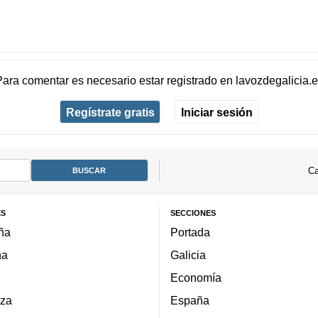
Para comentar es necesario
estar registrado
en
lavozdegalicia.
Regístrate gratis
Iniciar sesión
Ca
ES
SECCIONES
ña
Portada
ña
Galicia
Economía
za
España