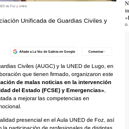
N
UNED de Foz y online
i
«
iación Unificada de Guardias Civiles y
O.
Añade a La Voz de Galicia en Google
Comentar ·
uardias Civiles (AUGC) y la UNED de Lugo, en
boración que tienen firmado, organizaron este
ción de malas noticias en la intervención
idad del Estado (FCSE) y Emergencias»
,
entada a mejorar las competencias en
mocional.
dalidad presencial en el Aula UNED de Foz, así
 la participación de profesionales de distintas