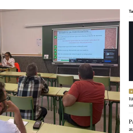
Ta
t
XA
P
a