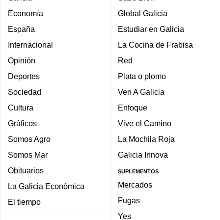
Economía
Global Galicia
España
Estudiar en Galicia
Internacional
La Cocina de Frabisa
Opinión
Red
Deportes
Plata o plomo
Sociedad
Ven A Galicia
Cultura
Enfoque
Gráficos
Vive el Camino
Somos Agro
La Mochila Roja
Somos Mar
Galicia Innova
Obituarios
SUPLEMENTOS
Mercados
La Galicia Económica
Fugas
El tiempo
Yes