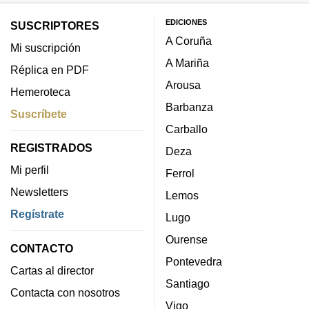
EDICIONES
SUSCRIPTORES
A Coruña
Mi suscripción
A Mariña
Réplica en PDF
Arousa
Hemeroteca
Barbanza
Suscríbete
Carballo
REGISTRADOS
Deza
Mi perfil
Ferrol
Newsletters
Lemos
Regístrate
Lugo
Ourense
CONTACTO
Pontevedra
Cartas al director
Santiago
Contacta con nosotros
Vigo