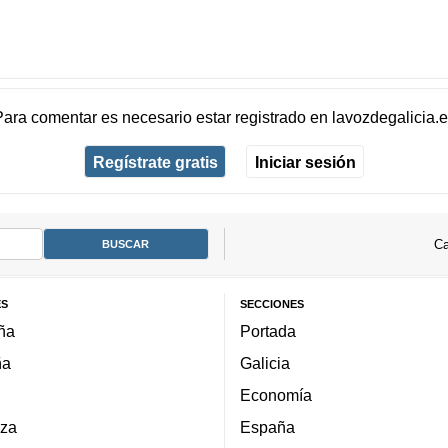
Para comentar es necesario
estar registrado
en
lavozdegalicia.
Regístrate gratis
Iniciar sesión
Ca
ES
SECCIONES
ña
Portada
ña
Galicia
Economía
za
España