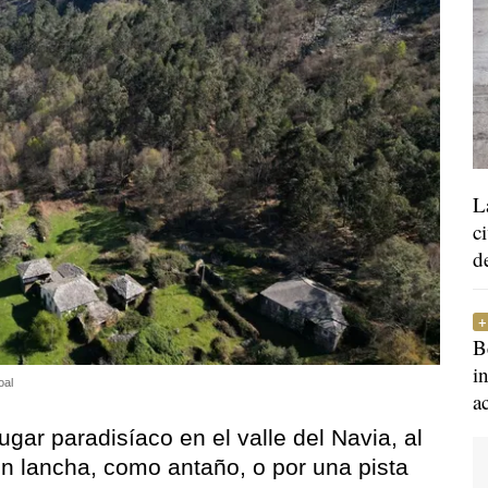
L
c
d
B
i
oal
a
gar paradisíaco en el valle del Navia, al
n lancha, como antaño, o por una pista