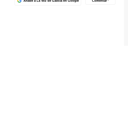
Añade a La Voz de Galicia en Google
Comentar ·