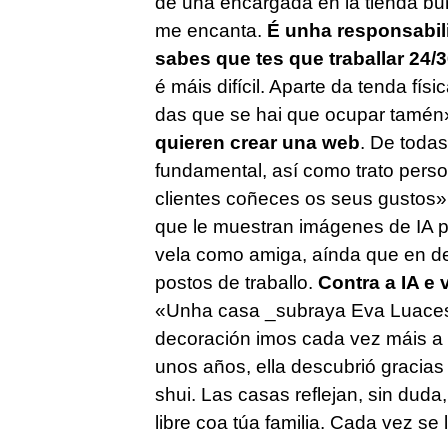
de una encargada en la tienda bu
me encanta.
É unha responsabil
sabes que tes que traballar 24
é máis difícil. Aparte da tenda físi
das que se hai que ocupar tamén»
quieren crear una web
. De todas
fundamental, así como trato perso
clientes coñeces os seus gustos»
que le muestran imágenes de IA p
vela como amiga, aínda que en de
postos de traballo.
Contra a IA e 
«Unha casa _subraya Eva Luaces_ 
decoración imos cada vez máis a
unos años, ella descubrió gracias a
shui. Las casas reflejan, sin dud
libre coa túa familia. Cada vez se 