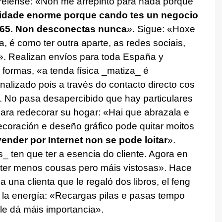
relense: «Non me arrepinto para nada porque
idade enorme porque cando tes un negocio
/365. Non desconectas nunca
». Sigue: «Hoxe
ca, é como ter outra aparte, as redes sociais,
. Realizan envíos para toda España y
 formas, «a tenda física _matiza_ é
nalizado pois a través do contacto directo cos
. No pasa desapercibido que hay particulares
ara redecorar su hogar: «Hai que abrazala e
coración e deseño gráfico pode quitar moitos
vender por Internet non se pode loitar
».
ten que ter a esencia do cliente. Agora en
 ter menos cousas pero máis vistosas». Hace
 una clienta que le regaló dos libros, el feng
a, la energía: «Recargas pilas e pasas tempo
lle dá máis importancia».