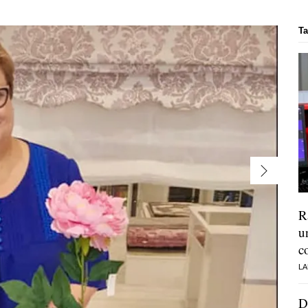
Ta
R
u
c
LA
D