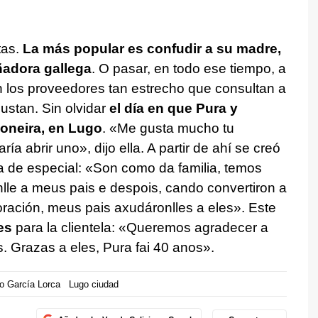
tas.
La más popular es confudir a su madre,
eñadora gallega
. O pasar, en todo ese tiempo, a
n los proveedores tan estrecho que consultan a
stan. Sin olvidar
el día en que Pura y
oneira, en Lugo
. «Me gusta mucho tu
a abrir uno», dijo ella. A partir de ahí se creó
a de especial: «Son como da familia, temos
nlle a meus pais e despois, cando convertiron a
ación, meus pais axudáronlles a eles». Este
es
para la clientela: «Queremos agradecer a
. Grazas a eles, Pura fai 40 anos».
o García Lorca
Lugo ciudad