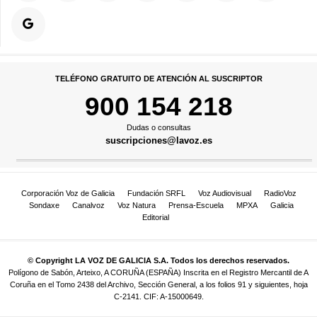
TELÉFONO GRATUITO DE ATENCIÓN AL SUSCRIPTOR
900 154 218
Dudas o consultas
suscripciones@lavoz.es
Corporación Voz de Galicia
Fundación SRFL
Voz Audiovisual
RadioVoz
Sondaxe
Canalvoz
Voz Natura
Prensa-Escuela
MPXA
Galicia
Editorial
© Copyright LA VOZ DE GALICIA S.A. Todos los derechos reservados.
Polígono de Sabón, Arteixo, A CORUÑA (ESPAÑA) Inscrita en el Registro Mercantil de A
Coruña en el Tomo 2438 del Archivo, Sección General, a los folios 91 y siguientes, hoja
C-2141. CIF: A-15000649.