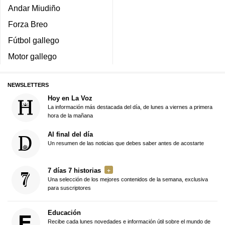
Andar Miudiño
Forza Breo
Fútbol gallego
Motor gallego
NEWSLETTERS
Hoy en La Voz
La información más destacada del día, de lunes a viernes a primera
hora de la mañana
Al final del día
Un resumen de las noticias que debes saber antes de acostarte
7 días 7 historias
Una selección de los mejores contenidos de la semana, exclusiva
para suscriptores
Educación
Recibe cada lunes novedades e información útil sobre el mundo de