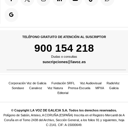
TELÉFONO GRATUITO DE ATENCIÓN AL SUSCRIPTOR
900 154 218
Dudas o consultas
suscripciones@lavoz.es
Corporación Voz de Galicia
Fundación SRFL
Voz Audiovisual
RadioVoz
Sondaxe
Canalvoz
Voz Natura
Prensa-Escuela
MPXA
Galicia
Editorial
© Copyright LA VOZ DE GALICIA S.A. Todos los derechos reservados.
Polígono de Sabón, Arteixo, A CORUÑA (ESPAÑA) Inscrita en el Registro Mercantil de A
Coruña en el Tomo 2438 del Archivo, Sección General, a los folios 91 y siguientes, hoja
C-2141. CIF: A-15000649.