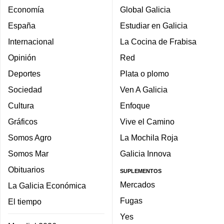
Economía
Global Galicia
España
Estudiar en Galicia
Internacional
La Cocina de Frabisa
Opinión
Red
Deportes
Plata o plomo
Sociedad
Ven A Galicia
Cultura
Enfoque
Gráficos
Vive el Camino
Somos Agro
La Mochila Roja
Somos Mar
Galicia Innova
Obituarios
SUPLEMENTOS
Mercados
La Galicia Económica
Fugas
El tiempo
Yes