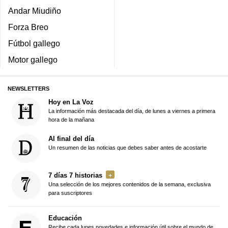
Andar Miudiño
Forza Breo
Fútbol gallego
Motor gallego
NEWSLETTERS
Hoy en La Voz
La información más destacada del día, de lunes a viernes a primera
hora de la mañana
Al final del día
Un resumen de las noticias que debes saber antes de acostarte
7 días 7 historias
Una selección de los mejores contenidos de la semana, exclusiva
para suscriptores
Educación
Recibe cada lunes novedades e información útil sobre el mundo de