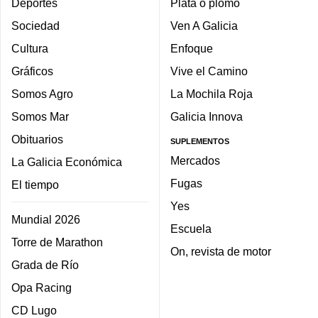
Deportes
Plata o plomo
Sociedad
Ven A Galicia
Cultura
Enfoque
Gráficos
Vive el Camino
Somos Agro
La Mochila Roja
Somos Mar
Galicia Innova
Obituarios
SUPLEMENTOS
Mercados
La Galicia Económica
Fugas
El tiempo
Yes
Mundial 2026
Escuela
Torre de Marathon
On, revista de motor
Grada de Río
Opa Racing
CD Lugo