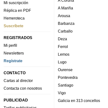
A Coruña
Mi suscripción
A Mariña
Réplica en PDF
Arousa
Hemeroteca
Barbanza
Suscríbete
Carballo
REGISTRADOS
Deza
Mi perfil
Ferrol
Newsletters
Lemos
Regístrate
Lugo
Ourense
CONTACTO
Pontevedra
Cartas al director
Santiago
Contacta con nosotros
Vigo
PUBLICIDAD
Galicia en 313 concellos
Tarifas publicitarias