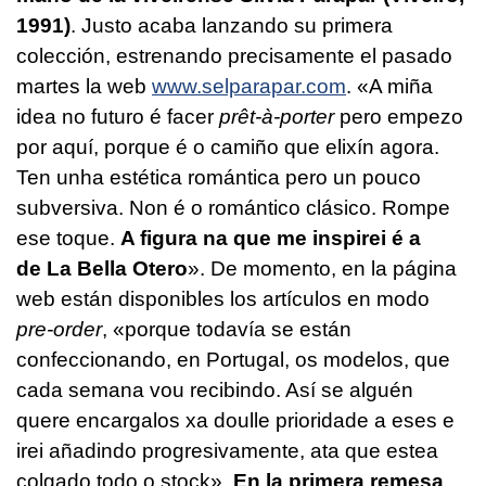
1991)
. Justo acaba lanzando su primera
colección, estrenando precisamente el pasado
martes la web
www.selparapar.com
. «A miña
idea no futuro é facer
prêt-à-porter
pero empezo
por aquí, porque é o camiño que elixín agora.
Ten unha estética romántica pero un pouco
subversiva. Non é o romántico clásico. Rompe
ese toque.
A figura na que me inspirei é a
de La Bella Otero
». De momento, en la página
web están disponibles los artículos en modo
pre-order
, «porque todavía se están
confeccionando, en Portugal, os modelos, que
cada semana vou recibindo. Así se alguén
quere encargalos xa doulle prioridade a eses e
irei añadindo progresivamente, ata que estea
colgado todo o stock».
En la primera remesa