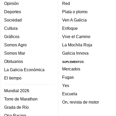
Opinión
Red
Deportes
Plata o plomo
Sociedad
Ven A Galicia
Cultura
Enfoque
Gráficos
Vive el Camino
Somos Agro
La Mochila Roja
Somos Mar
Galicia Innova
Obituarios
SUPLEMENTOS
Mercados
La Galicia Económica
Fugas
El tiempo
Yes
Mundial 2026
Escuela
Torre de Marathon
On, revista de motor
Grada de Río
Opa Racing