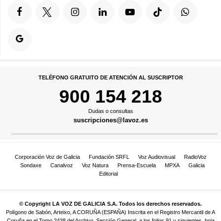
TELÉFONO GRATUITO DE ATENCIÓN AL SUSCRIPTOR
900 154 218
Dudas o consultas
suscripciones@lavoz.es
Corporación Voz de Galicia
Fundación SRFL
Voz Audiovisual
RadioVoz
Sondaxe
Canalvoz
Voz Natura
Prensa-Escuela
MPXA
Galicia
Editorial
© Copyright LA VOZ DE GALICIA S.A. Todos los derechos reservados.
Polígono de Sabón, Arteixo, A CORUÑA (ESPAÑA) Inscrita en el Registro Mercantil de A
Coruña en el Tomo 2438 del Archivo, Sección General, a los folios 91 y siguientes, hoja