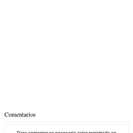
Comentarios
Para comentar es necesario
estar registrado
en