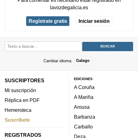
lavozdegalicia.es
Regístrate gratis
Iniciar sesión
Cambiar idioma:
Galego
EDICIONES
SUSCRIPTORES
A Coruña
Mi suscripción
A Mariña
Réplica en PDF
Arousa
Hemeroteca
Barbanza
Suscríbete
Carballo
REGISTRADOS
Deza