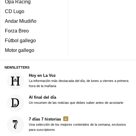
Opa Racing
CD Lugo
Andar Miudiño
Forza Breo
Fútbol gallego
Motor gallego
NEWSLETTERS
Hoy en La Voz
La información más destacada del día, de lunes a viernes a primera
hora de la mañana
Al final del día
Un resumen de las noticias que debes saber antes de acostarte
7 días 7 historias
Una selección de los mejores contenidos de la semana, exclusiva
para suscriptores