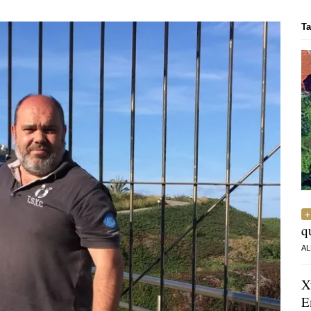
Ta
q
AL
X
E