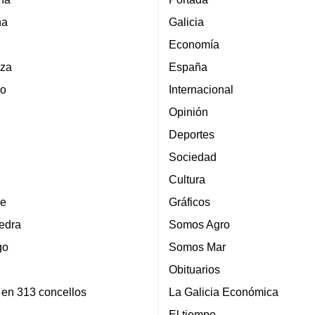
ña
Galicia
Economía
za
España
lo
Internacional
Opinión
Deportes
Sociedad
Cultura
e
Gráficos
edra
Somos Agro
go
Somos Mar
Obituarios
 en 313 concellos
La Galicia Económica
El tiempo