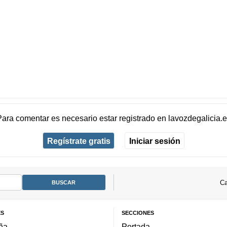
Para comentar es necesario
estar registrado
en
lavozdegalicia.
Regístrate gratis
Iniciar sesión
Ca
ES
SECCIONES
ña
Portada