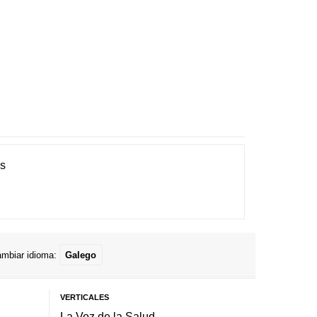
es
mbiar idioma:
Galego
VERTICALES
La Voz de la Salud