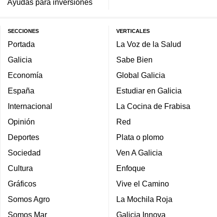
Ayudas para inversiones
SECCIONES
VERTICALES
Portada
La Voz de la Salud
Galicia
Sabe Bien
Economía
Global Galicia
España
Estudiar en Galicia
Internacional
La Cocina de Frabisa
Opinión
Red
Deportes
Plata o plomo
Sociedad
Ven A Galicia
Cultura
Enfoque
Gráficos
Vive el Camino
Somos Agro
La Mochila Roja
Somos Mar
Galicia Innova