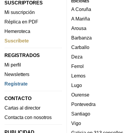
EDICIONES
SUSCRIPTORES
A Coruña
Mi suscripción
A Mariña
Réplica en PDF
Arousa
Hemeroteca
Barbanza
Suscríbete
Carballo
REGISTRADOS
Deza
Mi perfil
Ferrol
Newsletters
Lemos
Regístrate
Lugo
Ourense
CONTACTO
Pontevedra
Cartas al director
Santiago
Contacta con nosotros
Vigo
PUBLICIDAD
Galicia en 313 concellos