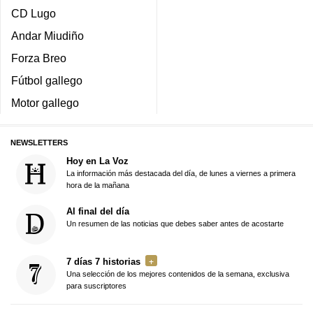
CD Lugo
Andar Miudiño
Forza Breo
Fútbol gallego
Motor gallego
NEWSLETTERS
Hoy en La Voz
La información más destacada del día, de lunes a viernes a primera
hora de la mañana
Al final del día
Un resumen de las noticias que debes saber antes de acostarte
7 días 7 historias
Una selección de los mejores contenidos de la semana, exclusiva
para suscriptores