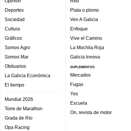
Opinión
Red
Deportes
Plata o plomo
Sociedad
Ven A Galicia
Cultura
Enfoque
Gráficos
Vive el Camino
Somos Agro
La Mochila Roja
Somos Mar
Galicia Innova
Obituarios
SUPLEMENTOS
Mercados
La Galicia Económica
Fugas
El tiempo
Yes
Mundial 2026
Escuela
Torre de Marathon
On, revista de motor
Grada de Río
Opa Racing