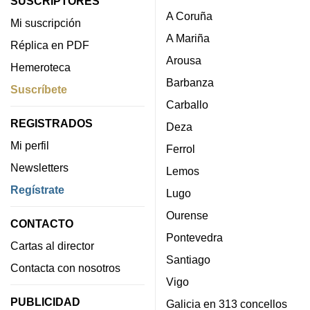
SUSCRIPTORES
A Coruña
Mi suscripción
A Mariña
Réplica en PDF
Arousa
Hemeroteca
Barbanza
Suscríbete
Carballo
REGISTRADOS
Deza
Mi perfil
Ferrol
Newsletters
Lemos
Regístrate
Lugo
Ourense
CONTACTO
Pontevedra
Cartas al director
Santiago
Contacta con nosotros
Vigo
PUBLICIDAD
Galicia en 313 concellos