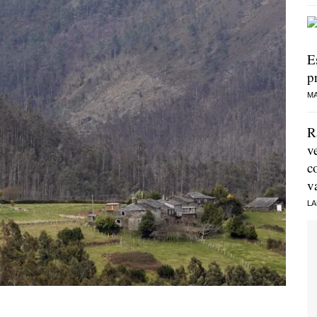
E
p
MA
R
v
c
v
LA