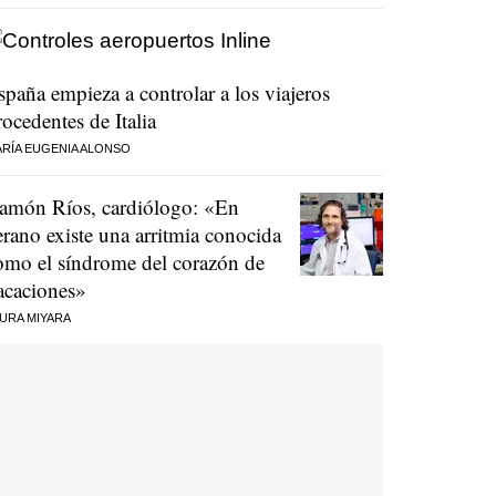
spaña empieza a controlar a los viajeros
rocedentes de Italia
RÍA EUGENIA ALONSO
amón Ríos, cardiólogo: «En
erano existe una arritmia conocida
omo el síndrome del corazón de
acaciones»
URA MIYARA