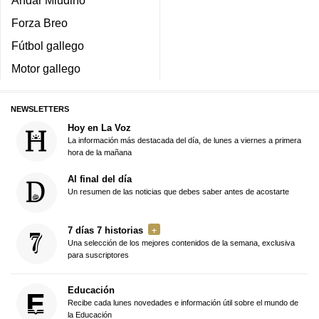
Andar Miudiño
Forza Breo
Fútbol gallego
Motor gallego
NEWSLETTERS
Hoy en La Voz
La información más destacada del día, de lunes a viernes a primera
hora de la mañana
Al final del día
Un resumen de las noticias que debes saber antes de acostarte
7 días 7 historias
Una selección de los mejores contenidos de la semana, exclusiva
para suscriptores
Educación
Recibe cada lunes novedades e información útil sobre el mundo de
la Educación