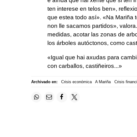
e aínda que hai xente que si ten 
ten interese en telos ben», reflex
que estea todo así». «Na Mariña 
non lle sacamos partidos», valora
medidas, acotar las zonas de arbo
los árboles autóctonos, como casti
«Igual que hai axudas para cambi
con carballos, castiñeiros...»
Archivado en:
Crisis económica
A Mariña
Crisis financ