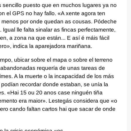
s sencillo puesto que en muchos lugares ya no
n el GPS no hay fallo. «A xente agora ten
 menos por onde quedan as cousas. Pódeche
.’. Igual lle falta sinalar as fincas perfectamente,
en, a zona na que están... E así é máis fácil
cero», indica la aparejadora mariñana.
mpo, ubicar sobre el mapa o sobre el terreno
s abandonadas requería de unas tareas de
lmes. A la muerte o la incapacidad de los más
e podían recordar donde estaban, se unía la
es. «Hai 15 ou 20 anos case ninguén tiña
cemento era maior». Lestegás considera que «o
ero cando faltan cartos hai que sacar de onde
e la crisis económica «os