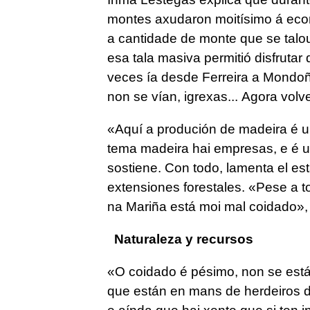
montes axudaron moitísimo á econ
a cantidade de monte que se talo
esa tala masiva permitió disfrutar
veces ía desde Ferreira a Mondoñ
non se vían, igrexas... Agora volv
«Aquí a produción de madeira é u
tema madeira hai empresas, e é u
sostiene. Con todo, lamenta el e
extensiones forestales. «Pese a t
na Mariña está moi mal coidado», 
Naturaleza y recursos
«O coidado é pésimo, non se est
que están en mans de herdeiros d