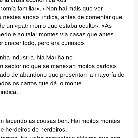
omía familiar». «Non hai máis que ver
u nestes anos», indica, antes de comentar que
 de un «patrimonio que estaba oculto». «Ás
edo e ao talar montes vía casas que antes
er crecer todo, pero era curioso».
nha industria. Na Mariña no
n sector no que se manexan moitos cartos»,
stado de abandono que presentan la mayoría de
odos os cartos que dá, o monte
indica.
án facendo as cousas ben. Hai moitos montes
e herdeiros de herdeiros,