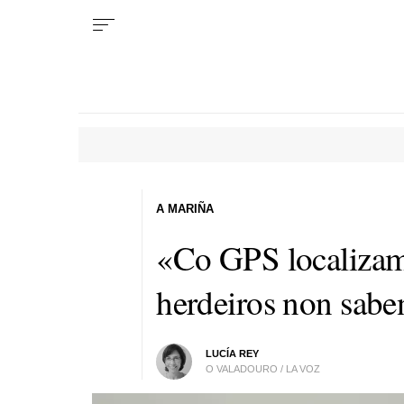
A MARIÑA
«Co GPS localizam
herdeiros non sabe
LUCÍA REY
O VALADOURO / LA VOZ