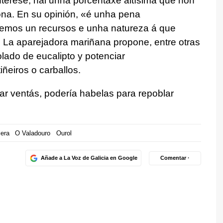
interese, hai unha porcentaxe altísima que non
iona. En su opinión, «é unha pena
temos un recursos e unha natureza á que
. La aparejadora mariñana propone, entre otras
lado de eucalipto y potenciar
ñeiros o carballos.
ar ventás, podería habelas para repoblar
iera
O Valadouro
Ourol
Añade a La Voz de Galicia en Google
Comentar ·