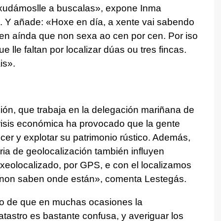
axudámoslle a buscalas», expone Inma
a. Y añade: «Hoxe en día, a xente vai sabendo
en aínda que non sexa ao cen por cen. Por iso
e lle faltan por localizar dúas ou tres fincas.
is».
ción, que trabaja en la delegación mariñana de
 crisis económica ha provocado que la gente
er y explotar su patrimonio rústico. Además,
ia de geolocalización también influyen
xeolocalizado, por GPS, e con el localizamos
s non saben onde están», comenta Lestegás.
ho de que en muchas ocasiones la
tastro es bastante confusa, y averiguar los