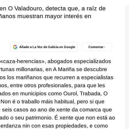
n O Valadouro, detecta que, a raíz de
iñanos muestran mayor interés en
Añade a La Voz de Galicia en Google
Comentar ·
 «caza-herencias», abogados especializados
rtunas millonarias, en A Mariña se descubre
os los mariñanos que recurren a especialistas
os, entre otros profesionales, para que les
dados en municipios como Ourol, Trabada, O
on é o traballo máis habitual, pero si que
u seis casos ao ano de xente da comarca que
uado o seu patrimonio. É xente que non está ao
herdanza nin con esas propiedades, e como