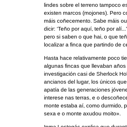
lindes sobre el terreno tampoco e
existen marcos (mojones). Pero co
máis coñecemento. Sabe máis ou
dicir: ‘Teño por aquí, teño por alí..
pero si saben o que hai, o que teñ
localizar a finca que partindo de 
Hasta hace relativamente poco tie
algunas fincas que llevaban año
investigación casi de Sherlock Ho
ancianos del lugar, los únicos qu
apatía de las generaciones jóven
interese nas terras, e o descoñe
monte estaba aí, como durmido, p
sexa e o monte axudou moito».
Inma Lestegás explica que durant