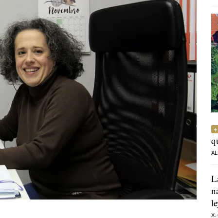
q
AL
L
n
l
X.