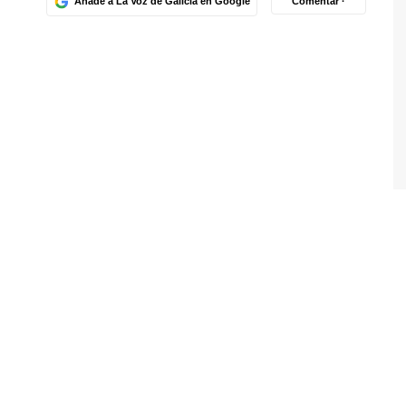
Añade a La Voz de Galicia en Google
Comentar ·