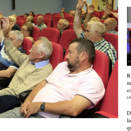
R
u
c
LA
D
l
q