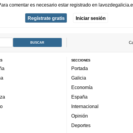
Para comentar es necesario
estar registrado
en
lavozdegalicia.
Regístrate gratis
Iniciar sesión
Ca
ES
SECCIONES
ña
Portada
ña
Galicia
Economía
za
España
lo
Internacional
Opinión
Deportes