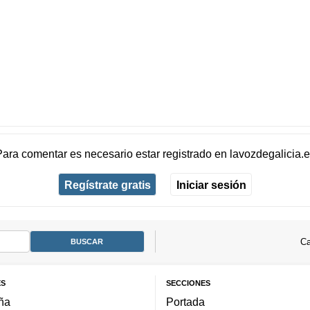
Para comentar es necesario
estar registrado
en
lavozdegalicia.
Regístrate gratis
Iniciar sesión
Ca
ES
SECCIONES
ña
Portada