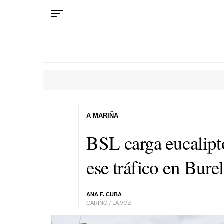
A MARIÑA
BSL carga eucalipt
ese tráfico en Bure
ANA F. CUBA
CARIÑO / LA VOZ