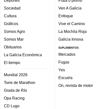
Deportes
Plata o plomo
Sociedad
Ven A Galicia
Cultura
Enfoque
Gráficos
Vive el Camino
Somos Agro
La Mochila Roja
Somos Mar
Galicia Innova
Obituarios
SUPLEMENTOS
Mercados
La Galicia Económica
Fugas
El tiempo
Yes
Mundial 2026
Escuela
Torre de Marathon
On, revista de motor
Grada de Río
Opa Racing
CD Lugo