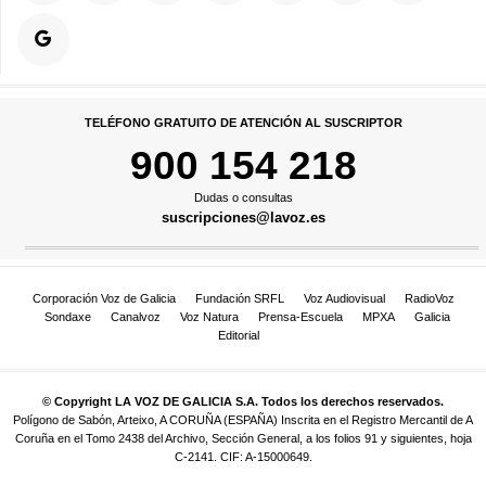
TELÉFONO GRATUITO DE ATENCIÓN AL SUSCRIPTOR
900 154 218
Dudas o consultas
suscripciones@lavoz.es
Corporación Voz de Galicia
Fundación SRFL
Voz Audiovisual
RadioVoz
Sondaxe
Canalvoz
Voz Natura
Prensa-Escuela
MPXA
Galicia
Editorial
© Copyright LA VOZ DE GALICIA S.A. Todos los derechos reservados.
Polígono de Sabón, Arteixo, A CORUÑA (ESPAÑA) Inscrita en el Registro Mercantil de A
Coruña en el Tomo 2438 del Archivo, Sección General, a los folios 91 y siguientes, hoja
C-2141. CIF: A-15000649.