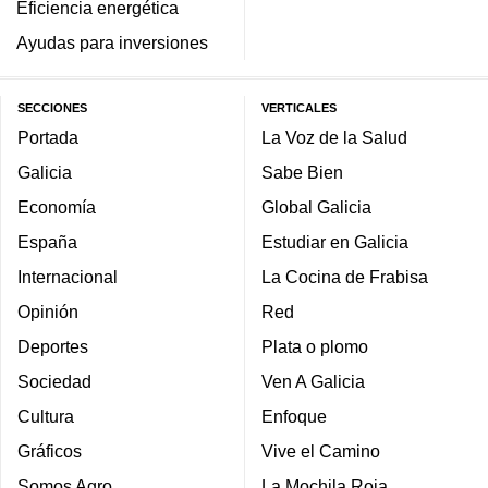
Eficiencia energética
Ayudas para inversiones
SECCIONES
VERTICALES
Portada
La Voz de la Salud
Galicia
Sabe Bien
Economía
Global Galicia
España
Estudiar en Galicia
Internacional
La Cocina de Frabisa
Opinión
Red
Deportes
Plata o plomo
Sociedad
Ven A Galicia
Cultura
Enfoque
Gráficos
Vive el Camino
Somos Agro
La Mochila Roja