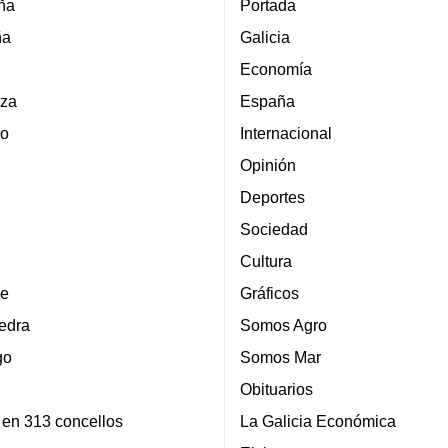
ña
Portada
ña
Galicia
Economía
za
España
lo
Internacional
Opinión
Deportes
Sociedad
Cultura
e
Gráficos
edra
Somos Agro
go
Somos Mar
Obituarios
 en 313 concellos
La Galicia Económica