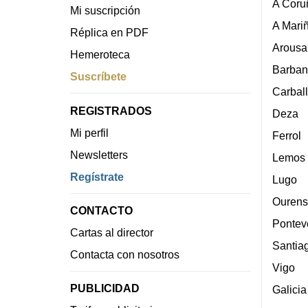
A Coru
Mi suscripción
A Mari
Réplica en PDF
Arousa
Hemeroteca
Barban
Suscríbete
Carbal
REGISTRADOS
Deza
Mi perfil
Ferrol
Newsletters
Lemos
Regístrate
Lugo
Ourens
CONTACTO
Pontev
Cartas al director
Santia
Contacta con nosotros
Vigo
PUBLICIDAD
Galicia