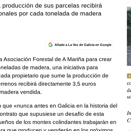
 producción de sus parcelas recibirá
ionales por cada tonelada de madera
Añade a La Voz de Galicia en Google
a Asociación Forestal de A Mariña para crear
neladas de madera, una iniciativa para
 cada propietario que sume la producción de
c
errenos recibirá directamente 3,5 euros
d
 madera vendida.
M
o que «nunca antes en Galicia en la historia del
I
contrato que supusiese un desafío de esta
C
ueños de los montes colindantes trabajarán en
era que producen y venderán en los próximos