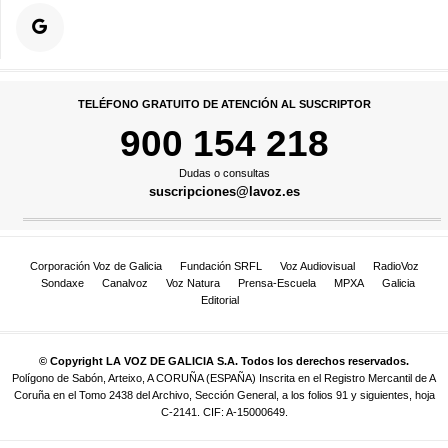
TELÉFONO GRATUITO DE ATENCIÓN AL SUSCRIPTOR
900 154 218
Dudas o consultas
suscripciones@lavoz.es
Corporación Voz de Galicia
Fundación SRFL
Voz Audiovisual
RadioVoz
Sondaxe
Canalvoz
Voz Natura
Prensa-Escuela
MPXA
Galicia
Editorial
© Copyright LA VOZ DE GALICIA S.A. Todos los derechos reservados.
Polígono de Sabón, Arteixo, A CORUÑA (ESPAÑA) Inscrita en el Registro Mercantil de A
Coruña en el Tomo 2438 del Archivo, Sección General, a los folios 91 y siguientes, hoja
C-2141. CIF: A-15000649.