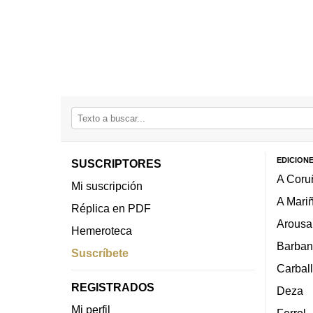
EDICION
SUSCRIPTORES
A Coru
Mi suscripción
A Mari
Réplica en PDF
Arousa
Hemeroteca
Barban
Suscríbete
Carbal
REGISTRADOS
Deza
Mi perfil