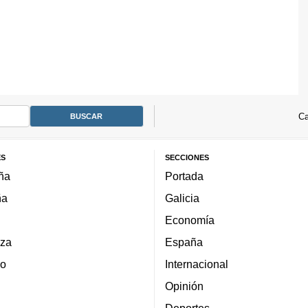
Ca
ES
SECCIONES
ña
Portada
ña
Galicia
Economía
za
España
lo
Internacional
Opinión